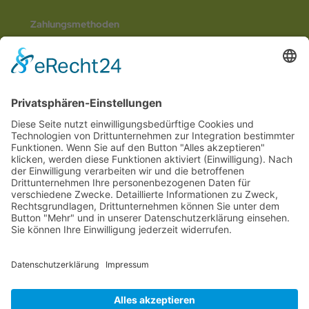
Zahlungsmethoden
Social Media
© 2026
Internetwerbung by Webjoker.eu
Wir sind Ihr
Online www für ganz Deutschland
und alle Bundesländer wie
Baden-
Würtemberg
,
Bayern
,
Hessen
,
Saarland
,
Rheinland-Pfalz
,
Nordrhein-
Westfalen
,
Thüringen
,
Bremen
,
Hamburg
,
Schleswig-Holstein
,
Mecklenburg-
Vorpommern
,
Niedersachsen
,
Sachsen
,
Sachsen-Anhalt
,
Brandenburg
und
Berlin
. Online Tee kaufen Sie bei uns auch in
Heilbronn
,
Neckarsulm
,
Ludwigsburg
,
Stuttgart
,
München
,
Potsdam
,
Bremen
,
Hamburg
,
Wiesbaden
,
Schwerin
,
Hannover
,
Düsseldorf
,
Mainz
,
Saarbrücken
oder
Dresden
,
Magdeburg
und
Erfurt
.