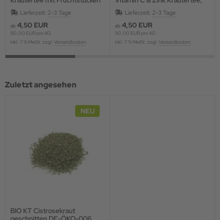
und Blüten, aromatisiert
aromatisiert
Lieferzeit:
2-3 Tage
Lieferzeit:
2-3 Tage
4,50 EUR
4,50 EUR
ab
ab
90,00 EUR pro KG
90,00 EUR pro KG
inkl. 7 % MwSt. zzgl.
Versandkosten
inkl. 7 % MwSt. zzgl.
Versandkosten
Zuletzt angesehen
NEU
BIO KT Cistrosekraut
geschnitten DE-ÖKO-006