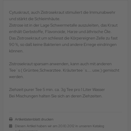
Cytuskraut, auch Zistrosekraut stimuliert die Immunabwehr
und stärkt die Schleimhäute.
Zistrose ist in der Lage Schwermetalle auszuleiten, das Kraut
enthält Gerbstoffe, Flavonoide, Harze und äthrische Öle.
Das Zistrosekraut um schliesst die Körpereignen Zelle zu fast
90 %, so daß keine Bakterien und andere Errege eindringen
können.
Zistrosekraut sparsam anwenden, kann auch mit anderen
Tee`s ( Grüntee,Schwarztee. Kräutertee`s.... usw.) gemischt
werden.
Ziehzeit purer Tee 5 min. ca. 3g Tee pro 1 Liter Wasser
Bei Mischungen halten Sie sich an deren Ziehzeiten.
Artikeldatenblatt drucken
Diesen Artikel haben wir am 20.10.2012 in unseren Katalog