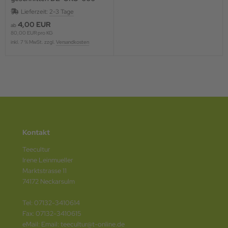
Lieferzeit:
2-3 Tage
4,00 EUR
ab
80,00 EUR pro KG
inkl. 7 % MwSt. zzgl.
Versandkosten
Kontakt
Teecultur
Irene Leinmueller
Marktstrasse 11
74172 Neckarsulm
Tel: 07132-3410614
Fax: 07132-3410615
eMail: Email: teecultur@t-online.de