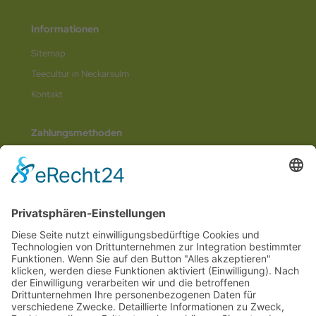
Informationen
Sitemap
Teecultur in Neckarsulm
Kontakt
Zahlungsmethoden
Social Media
© 2026
Internetwerbung by Webjoker.eu