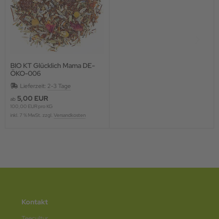
BIO KT Glücklich Mama DE-
ÖKO-006
Lieferzeit:
2-3 Tage
5,00 EUR
ab
100,00 EUR pro KG
inkl. 7 % MwSt. zzgl.
Versandkosten
Kontakt
Teecultur