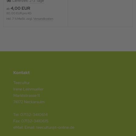
Lieferzeit:
2-3 Tage
4,00 EUR
ab
80,00 EUR pro KG
inkl. 7 % MwSt. zzgl.
Versandkosten
Kontakt
Teecultur
Irene Leinmueller
Marktstrasse 11
74172 Neckarsulm
Tel: 07132-3410614
Fax: 07132-3410615
eMail: Email: teecultur@t-online.de