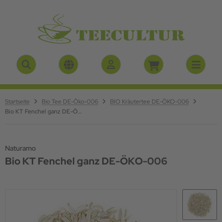
ALLES ANZEIGEN AUS SCHWARZTEE
ALLES ANZEIGEN AUS GRÜNTEE
ALLES ANZEIGEN AUS ROOIBOSTEE
ALLES ANZEIGEN AUS KRÄUTERTEE
ALLES ANZEIGEN AUS FRÜCHTETEE
ALLES ANZEIGEN AUS SAISON-TEE`S
rjeeling Tee
tcha Tee
oibostee aromatisiert
urvedische Kräuterteemischung
üchtetee magenmild
stee
 Nepal
long
si Tee
 Aromatisiert
ntertee`s
Startseite
Bio Tee DE-Öko-006
BIO Kräutertee DE-ÖKO-006
Bio KT Fenchel ganz DE-ÖKO-006
sam Tee
isser Tee
äutertee natürlich
ylon
omatisierter Grüntee
äutertee nicht aromatisiert
Naturamo
Bio KT Fenchel ganz DE-ÖKO-006
ina Schwarztee
üntee nicht aromatisiert
ringatee
 Aromatisiert
gepackter Kräutertee
rikanischer Tee