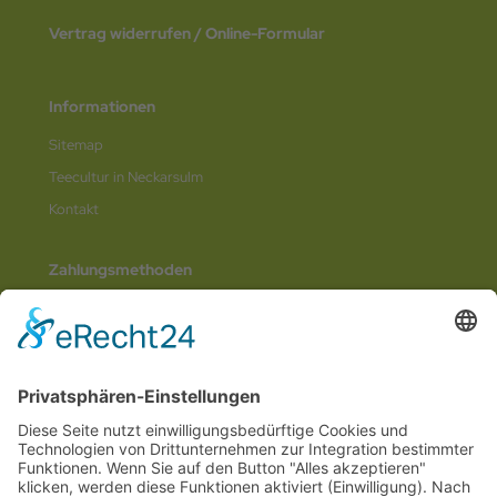
Vertrag widerrufen / Online-Formular
Informationen
Sitemap
Teecultur in Neckarsulm
Kontakt
Zahlungsmethoden
Social Media