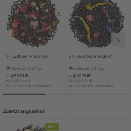
ST Erdbeer Rhabarber
ST Hawaiiblüte natürlich
Lieferzeit:
2-3 Tage
Lieferzeit:
2-3 Tage
4,50 EUR
4,50 EUR
ab
ab
90,00 EUR pro KG
90,00 EUR pro KG
inkl. 7 % MwSt. zzgl.
Versandkosten
inkl. 7 % MwSt. zzgl.
Versandkosten
Zuletzt angesehen
NEU